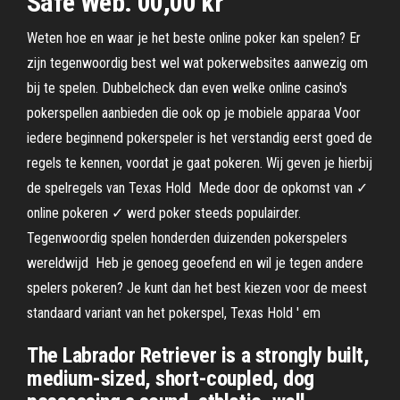
Safe Web. 00,00 kr
Weten hoe en waar je het beste online poker kan spelen? Er
zijn tegenwoordig best wel wat pokerwebsites aanwezig om
bij te spelen. Dubbelcheck dan even welke online casino's
pokerspellen aanbieden die ook op je mobiele apparaa Voor
iedere beginnend pokerspeler is het verstandig eerst goed de
regels te kennen, voordat je gaat pokeren. Wij geven je hierbij
de spelregels van Texas Hold Mede door de opkomst van ✓
online pokeren ✓ werd poker steeds populairder.
Tegenwoordig spelen honderden duizenden pokerspelers
wereldwijd Heb je genoeg geoefend en wil je tegen andere
spelers pokeren? Je kunt dan het best kiezen voor de meest
standaard variant van het pokerspel, Texas Hold ' em
The Labrador Retriever is a strongly built,
medium-sized, short-coupled, dog