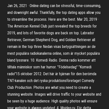
Jan 26, 2021 · Online dating can be stressful, time-consuming,
and downright awful. Thankfully, the top dating apps allow you
to streamline the process. Here are the best. Mar 20, 2019 ·
The American Kennel Club just revealed the top breeds for
2019, and lots of favorite dogs are back on top. Labrador
Retriever, German Shepherd Dog, and Golden Retriever all
remain in the top three Nedan visas betygsättningen av de
mest populära radiokanalerna online, som är mycket populära
bland lyssnare. 10. Komedi Radio. Denna radio kommer att
tilltala människor som har humor. "Födelsedag" "Komedi
radio"15 oktober 2012. Det här är hjärnan för den berömda
TNT-kanalen och det ryska produktionsföretaget Comedy
Club Production. Photos are what you need to create a
stunning website. Images will drive traffic to your website and
be seen by a huge audience. High quality photos will ensure
your website is always updated. 4. Mvideo.ru. För detta