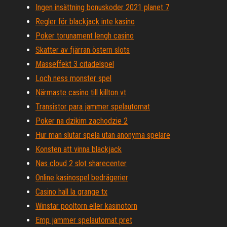
Ingen insättning bonuskoder 2021 planet 7
Regler för blackjack inte kasino
Poker torunament lengh casino
Skatter av fjärran östern slots
Masseffekt 3 citadelspel
Loch ness monster spel
Närmaste casino till killton vt
Transistor para jammer spelautomat
Poker na dzikim zachodzie 2
Hur man slutar spela utan anonyma spelare
Konsten att vinna blackjack
Nas cloud 2 slot sharecenter
Online kasinospel bedrägerier
Casino hall la grange tx
Winstar pooltorn eller kasinotorn
Emp jammer spelautomat pret