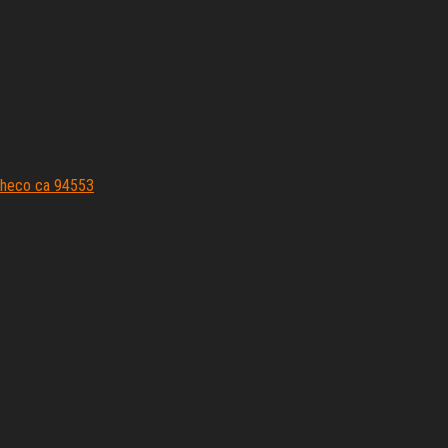
acheco ca 94553