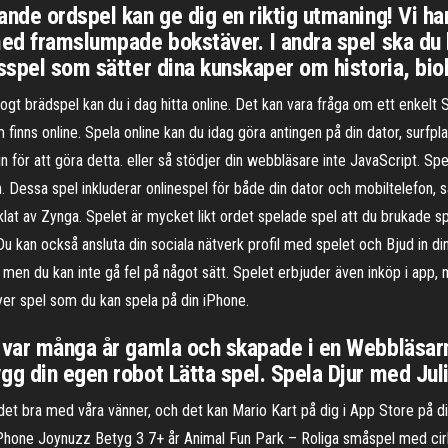
nde ordspel kan ge dig en riktig utmaning! Vi ha
med framslumpade bokstäver. I andra spel ska du 
dsspel som sätter dina kunskaper om historia, bio
t brädspel kan du i dag hitta online. Det kan vara fråga om ett enkelt Su
finns online. Spela online kan du idag göra antingen på din dator, surfplat
för att göra detta. eller så stödjer din webbläsare inte JavaScript. Spelen
. Dessa spel inkluderar onlinespel för både din dator och mobiltelefon, s
lat av Zynga. Spelet är mycket likt ordet spelade spel att du brukade sp
. Du kan också ansluta din sociala nätverk profil med spelet och Bjud in d
 men du kan inte gå fel på något sätt. Spelet erbjuder även inköp i app, m
ayer spel som du kan spela på din iPhone.
 var många år gamla och skapade i en Webbläsarna
ygg din egen robot Lätta spel. Spela Djur med Ju
a det bra med våra vänner, och det kan Mario Kart på dig i App Store på d
iPhone Joynuzz Betyg 3 7+ år Animal Fun Park – Roliga småspel med cirk