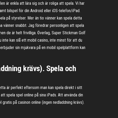
 är enkla att lära sig och är roliga att spela. Vi har
amt bilspel för din Android eller iOS-telefon/iPad.
ela på styrelser. Mer än tio vänner kan spela detta
ina vänner snabbt. Jag föredrar personligen att spela
en de är helt frivilliga. Överlag, Super Stickman Golf
inte kan slå ett mobil casino, inte minst för att du
 erbjuder sin mjukvara på en mobil spelplattform kan
laddning krävs). Spela och
Detta är perfekt eftersom man kan spela direkt i sitt
 att spela spel online på sina iPads. Att använda din
l gratis på casinon online (ingen nedladdning krävs).