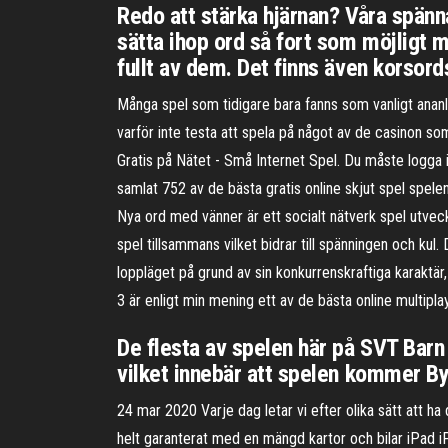
Redo att stärka hjärnan? Våra spänna
sätta ihop ord så fort som möjligt 
fullt av dem. Det finns även korsor
Många spel som tidigare bara fanns som vanligt ananlog
varför inte testa att spela på något av de casinon som 
Gratis på Nätet - Små Internet Spel. Du måste logga in 
samlat 752 av de bästa gratis online skjut spel spelen
Nya ord med vänner är ett socialt nätverk spel utveck
spel tillsammans vilket bidrar till spänningen och kul
loppläget på grund av sin konkurrenskraftiga karaktär,
3 är enligt min mening ett av de bästa online multipl
De flesta av spelen här på SVT Barn
vilket innebär att spelen kommer B
24 mar 2020 Varje dag letar vi efter olika sätt att h
helt garanterat med en mängd kartor och bilar iPad 