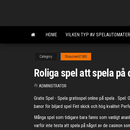
Skip
to
the
content
HOME
VILKEN TYP AV SPELAUTOMATER
Category
Strausner67083
Roliga spel att spela på 
By
ADMINISTRATOR
Gratis Spel - Spela gratisspel online på spela . Spel: 
banor för biljard spel Fint skick och hög kvalitet Perf
Många spel som tidigare bara fanns som vanligt ananlog
varför inte testa att spela på något av de casinon som 