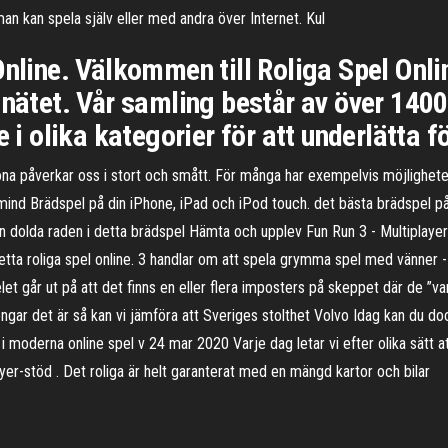
n kan spela själv eller med andra över Internet. Kul
Online. Välkommen till Roliga Spel Onli
nätet. Vår samling består av över 1400 
e i olika kategorier för att underlätta 
ona påverkar oss i stort och smått. För många har exempelvis möjligheten
ind Brädspel på din iPhone, iPad och iPod touch. det bästa brädspel på
n dolda raden i detta brädspel Hämta och upplev Fun Run 3 - Multiplaye
etta roliga spel online. 3 handlar om att spela grymma spel med vänner -
let går ut på att det finns en eller flera imposters på skeppet där de ”va
ngar det är så kan vi jämföra att Sveriges stolthet Volvo Idag kan du doc
i moderna online spel v 24 mar 2020 Varje dag letar vi efter olika sätt 
er-stöd . Det roliga är helt garanterat med en mängd kartor och bilar