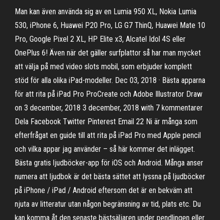
Man kan även använda sig av en Lumia 950 XL, Nokia Lumia
530, iPhone 6, Huawei P20 Pro, LG G7 ThinQ, Huawei Mate 10
Pro, Google Pixel 2 XL, HP Elite x3, Alcatel Idol 4S eller
OnePlus 6! Även när det gäller surfplattor så har man mycket
att välja på med video slots mobil, som erbjuder komplett
stöd för alla olika iPad-modeller. Dec 03, 2018 · Bästa apparna
för att rita på iPad Pro ProCreate och Adobe Illustrator Draw
on 3 december, 2018 3 december, 2018 with 7 kommentarer
Dela Facebook Twitter Pinterest Email 22 Ni är många som
efterfrågat en guide till att rita på iPad Pro med Apple pencil
och vilka appar jag använder – så här kommer det inlägget.
Bästa gratis ljudböcker-app för iOS och Android. Många anser
numera att ljudbok är det bästa sättet att lyssna på ljudböcker
på iPhone / iPad / Android eftersom det är en bekväm att
njuta av litteratur utan någon begränsning av tid, plats etc. Du
kan komma åt den senaste bästsäljaren under pendlingen eller