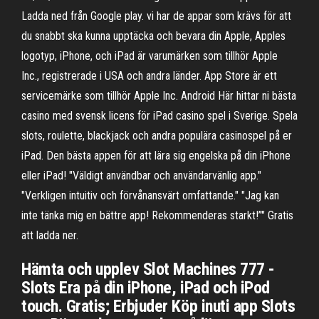
Ladda ned från Google play. vi har de appar som krävs för att
du snabbt ska kunna upptäcka och bevara din Apple, Apples
logotyp, iPhone, och iPad är varumärken som tillhör Apple
Inc., registrerade i USA och andra länder. App Store är ett
servicemärke som tillhör Apple Inc. Android Här hittar ni bästa
casino med svensk licens för iPad casino spel i Sverige. Spela
slots, roulette, blackjack och andra populära casinospel på er
iPad. Den bästa appen för att lära sig engelska på din iPhone
eller iPad! "Väldigt användbar och användarvänlig app."
"Verkligen intuitiv och förvånansvärt omfattande." "Jag kan
inte tänka mig en bättre app! Rekommenderas starkt!”" Gratis
att ladda ner.
Hämta och upplev Slot Machines 777 -
Slots Era på din iPhone, iPad och iPod
touch. Gratis; Erbjuder Köp inuti app Slots