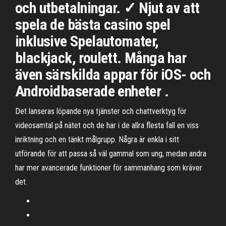
och utbetalningar. ✓ Njut av att
spela de bästa casino spel
inklusive Spelautomater,
blackjack, roulett. Många har
även särskilda appar för iOS- och
Androidbaserade enheter .
Det lanseras löpande nya tjänster och chattverktyg för
videosamtal på nätet och de har i de allra flesta fall en viss
inriktning och en tänkt målgrupp. Några är enkla i sitt
utförande för att passa så väl gammal som ung, medan andra
har mer avancerade funktioner för sammanhang som kräver
det.