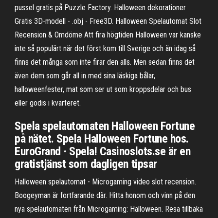
pussel gratis på Puzzle Factory. Halloween dekorationer
Gratis 3D-modell - .obj - Free3D. Halloween Spelautomat Slot
Recension & Omdöme Att fira högtiden Halloween var kanske
inte så populärt när det först kom till Sverige och än idag så
finns det många som inte firar den alls. Men sedan finns det
även dem som går all in med sina läskiga bålar,
halloweenfester, mat som ser ut som kroppsdelar och bus
eller godis i kvarteret.
Spela spelautomaten Halloween Fortune
på nätet. Spela Halloween Fortune hos.
EuroGrand · Spela! Casinoslots.se är en
gratistjänst som dagligen tipsar
Halloween spelautomat - Microgaming video slot recension.
Boogeyman är fortfarande där. Hitta honom och vinn på den
nya spelautomaten från Microgaming: Halloween. Resa tillbaka