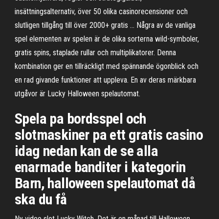
insättningsalternativ, över 50 olika casinorecensioner och
slutligen tillgång till över 2000+ gratis … Några av de vanliga
spel elementen av spelen är de olika sorterna wild-symboler,
gratis spins, staplade rullar och multiplikatorer. Denna
kombination ger en tillräckligt med spännande ögonblick och
en rad givande funktioner att uppleva. En av deras märkbara
utgåvor är Lucky Halloween spelautomat.
Spela pa bordsspel och
slotmaskiner pa ett gratis casino
idag nedan kan de se alla
enarmade banditer i kategorin
Barn, halloween spelautomat då
ska du få
Ny video slot Lucky Witch. Det är en månad till Halloween,