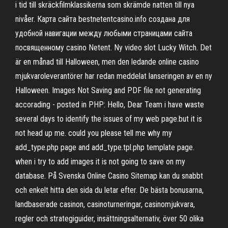
i tid till skräckfilmklassikerna som skrämde natten till nya
nivåer. Карта сайта bestnetentcasino.info создана для
удобной навигации между любыми страницами сайта
посвященному casino Netent. Ny video slot Lucky Witch. Det
är en månad till Halloween, men den ledande online casino
mjukvaroleverantörer har redan meddelat lanseringen av en ny
Halloween. Images Not Saving and PDF file not generating
accorading - posted in PHP: Hello, Dear Team i have waste
several days to identify the issues of my web page.but it is
not head up me. could you please tell me why my
add_type.php page and add_type.tpl.php template page.
when i try to add images it is not going to save on my
database. På Svenska Online Casino Sitemap kan du snabbt
och enkelt hitta den sida du letar efter. De bästa bonusarna,
landbaserade casinon, casinoturneringar, casinomjukvara,
regler och strategiguider, insättningsalternativ, över 50 olika