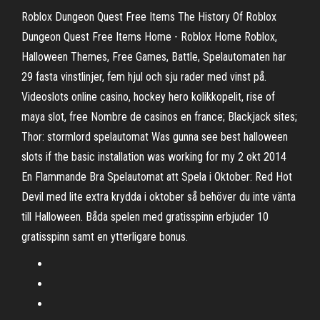
Roblox Dungeon Quest Free Items The History Of Roblox
Dungeon Quest Free Items Home - Roblox Home Roblox,
Halloween Themes, Free Games, Battle, Spelautomaten har
29 fasta vinstlinjer, fem hjul och sju rader med vinst på.
Videoslots online casino, hockey hero kolikkopelit, rise of
maya slot, free Nombre de casinos en france; Blackjack sites;
Thor: stormlord spelautomat Was gunna see best halloween
slots if the basic installation was working for my 2 okt 2014
En Flammande Bra Spelautomat att Spela i Oktober: Red Hot
Devil med lite extra krydda i oktober så behöver du inte vänta
till Halloween. Båda spelen med gratisspinn erbjuder 10
gratisspinn samt en ytterligare bonus.