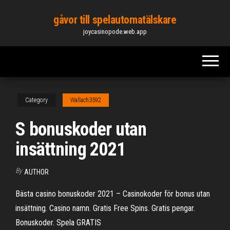
Skip
gåvor till spelautomatälskare
to
joycasinopode.web.app
the
content
Category
Wallach3592
S bonuskoder utan
insättning 2021
By
AUTHOR
Bästa casino bonuskoder 2021 – Casinokoder för bonus utan
insättning. Casino namn. Gratis Free Spins. Gratis pengar.
Bonuskoder. Spela GRATIS