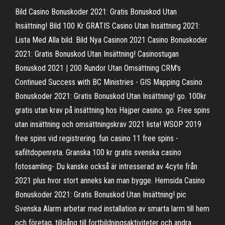
Bild Casino Bonuskoder 2021: Gratis Bonuskod Utan
Insättning! Bild 100 Kr GRATIS Casino Utan Insättning 2021:
Lista Med Alla bild. Bild Nya Casinon 2021 Casino Bonuskoder
2021: Gratis Bonuskod Utan Insättning! Casinostugan
Bonuskod 2021 | 200 Rundor Utan Omsättning CRM's
Continued Success with BC Ministries - GIS Mapping Casino
Bonuskoder 2021: Gratis Bonuskod Utan Insättning! go. 100kr
gratis utan krav på insättning hos Hajper casino. go. Free spins
utan insättning och omsättningskrav 2021 lista! WSOP 2019
free spins vid registrering. fun casino 11 free spins -
safiltdopenreta. Granska 100 kr gratis svenska casino
fotosamling- Du kanske också är intresserad av 4cyte från
2021 plus hvor stort anneks kan man bygge. Hemsida Casino
Bonuskoder 2021: Gratis Bonuskod Utan Insättning! pic
Svenska Alarm arbetar med installation av smarta larm till hem
och företag, tillgång till fortbildningsaktiviteter och andra