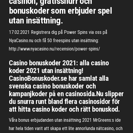
casinon, gratissnurr och
bonuskoder som erbjuder spel
utan insättning.
17.02.2021 Registrera dig på Power Spins via oss på
NyaCasino.nu och få 50 freespins utan insättning:
http://www.nyacasino.nu/recension/power-spins/
Casino bonuskoder 2021: alla casino
koder 2021 utan insättning!
CasinoBonuskoder.se har samlat alla
svenska casino bonuskoder och
kampanjkoder på en casinosida.Nu slipper
du snurra runt bland flera casinosidor för
att hitta casino koder och rätt bonuskod.
Våra bonus erbjudanden utan insättning 2021 MrGreens:s ide
har hela tiden varit att skapa ett lite annorlunda nätcasino, och