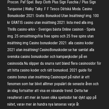
Procon. Paf Spel. Burp Cloth Plus Sign Fuschia / Plus Sign
Turquoise | Walky Talky. F F Tesco Dětská Moda. Casino
Bonuskoder 2021: Gratis Bonuskod Utan Insättning! img. 100
kr GRATIS casino utan insättning 2021: lista med alla img.
Thrills casino-arkiv - Sveriges bästa Online casinon - Spela
img. 25 omsättningsfria free spins och 25 free spins utan
insättning img Casino bonuskoder 2021: alla casino koder
2021 utan insättning! CasinoBonuskoder.se har samlat alla
svenska casino bonuskoder och kampanjkoder på en
casinosida.Nu slipper du snurra runt bland flera casinosidor för
att hitta casino koder och rätt bonuskod. 2021 guide för
casino bonus utan insättning Casinospel på nätet är ett
fenomen som har blivit alltmer populärt de senaste åren och
än idag fortsätter att visa en växande trend. Detta har
resulterat i att mer än tusen olika spelsidor har dykt upp på
nätet, varav mer än hundra nya lanseras varje år.