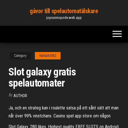
Skip
gåvor till spelautomatälskare
to
joycasinopode.web.app
the
content
Category
Wallach3592
Slot galaxy gratis
spelautomater
By
AUTHOR
Ja, och en strateg kan i roulette satsa på ett sånt sätt att man
når över 99% vinstchans. Casino spel app store om någon
Slot Galaxy. 280 likes. Highest quality FREE SLOTS on Android,