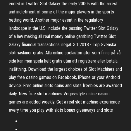
ended in Twitter Slot Galaxy the early 2000s with the arrest
and indictment of some of the major players in the sports
betting world. Another major event in the regulatory
landscape in the U.S. include the passing Twitter Slot Galaxy
of a law making all real money online gambling Twitter Slot
Galaxy financial transactions illegal. 3.1.2018 - Top Svenska
slotmaskiner gratis. Alla online spelautomater som finns på vår
sida kan man spela helt gratis utan att registrera eller betala
insättning. Download the largest choices of Slot Machines and
play free casino games on Facebook, iPhone or your Android
device. Free online slots coins and slots freebies are awarded
daily. New free slot machines Vegas-style online casino
games are added weekly. Get a real slot machine experience
every time you play with slots bonus giveaways and slots