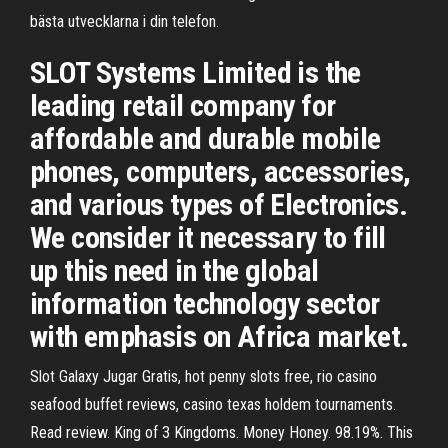
bästa utvecklarna i din telefon.
SLOT Systems Limited is the
leading retail company for
affordable and durable mobile
phones, computers, accessories,
and various types of Electronics.
We consider it necessary to fill
up this need in the global
information technology sector
with emphasis on Africa market.
Slot Galaxy Jugar Gratis, hot penny slots free, rio casino
seafood buffet reviews, casino texas holdem tournaments.
Read review. King of 3 Kingdoms. Money Honey. 98.19%. This